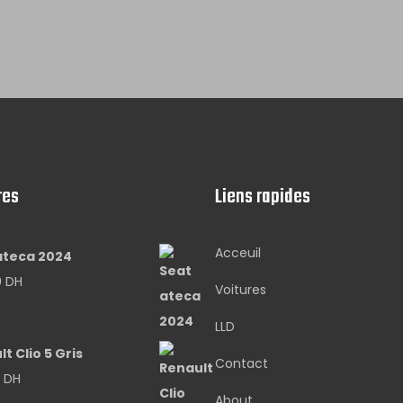
res
Liens rapides
Acceuil
ateca 2024
0
DH
Voitures
LLD
t Clio 5 Gris
Contact
0
DH
About