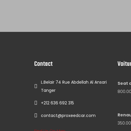
Contact
Voitu
L.Belair 74 Rue Abdellah Al Ansari
Seat 
Tanger
800.0
+212 636 692 315
Renaul
contact@proxeedcar.com
350.0