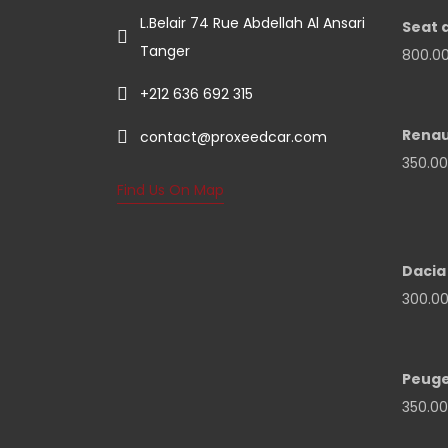
L.Belair 74 Rue Abdellah Al Ansari
Seat 
Tanger
800.0
+212 636 692 315
Renaul
contact@proxeedcar.com
350.0
Find Us On Map
Dacia
300.0
Peuge
350.0